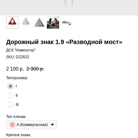
Дорожный знак 1.9 «Разводной мост»
ДСК "Навигатор"
SKU:
DZ2622
2 100
р.
2 300
р.
Типоразмер
I
II
III
Тип пленки
А (Коммерческая)
Крепеж знака