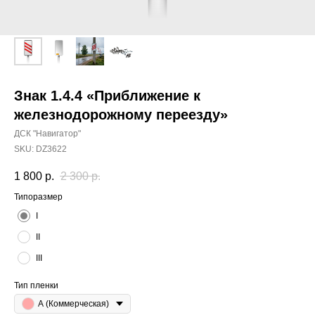
Знак 1.4.4 «Приближение к
железнодорожному переезду»
ДСК "Навигатор"
SKU:
DZ3622
1 800
р.
2 300
р.
Типоразмер
I
II
III
Тип пленки
А (Коммерческая)