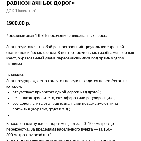
равнозначных дорог»
ДСК "Навигатор"
1900,00
р.
Дорожный знак 1.6 «Пересечение равнозначных дорог».
Знак представляет собой равносторонний треугольник с красной
окантовкой и белым фоном. В центре треугольника изображён чёрный
крест, образованный двумя пересекающимися под прямым углом
линиями.
Значение
Знак предупреждает о том, что впереди находится перекрёсток, на
котором:
отсутствует приоритет одной дороги над другой;
нет знаков приоритета, светофоров или регулировщика;
все дороги считаются равнозначными независимо от типа
покрытия (асфальт, грунт и т. д.).
В населённом пункте знак размещают за 50–100 метров до
перекрёстка. За пределами населённого пункта — за 150–
300 метров. avtocod.ru +1
В некоторых случаях знак может устанавливаться на другом